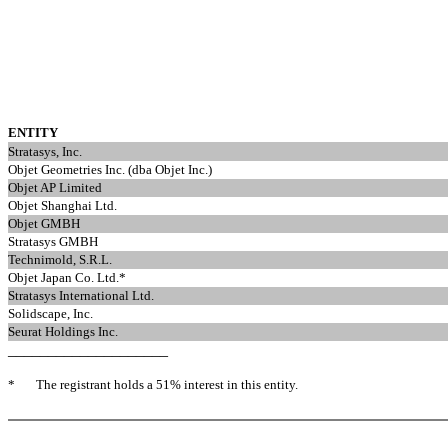
ENTITY
Stratasys, Inc.
Objet Geometries Inc. (dba Objet Inc.)
Objet AP Limited
Objet Shanghai Ltd.
Objet GMBH
Stratasys GMBH
Technimold, S.R.L.
Objet Japan Co. Ltd.*
Stratasys International Ltd.
Solidscape, Inc.
Seurat Holdings Inc.
____________________
*
The registrant holds a 51% interest in this entity.